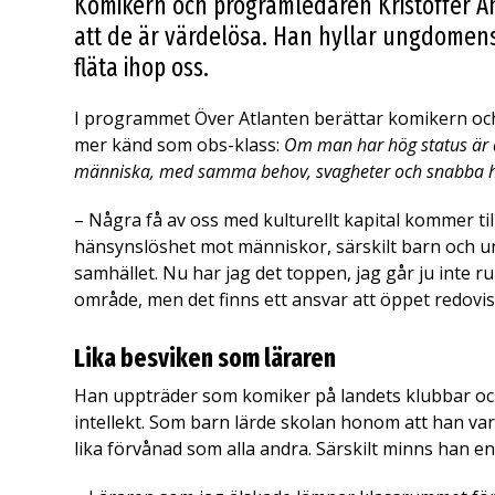
Komikern och programledaren Kristoffer Ah
att de är värdelösa. Han hyllar ungdomens
fläta ihop oss.
I programmet Över Atlanten berättar komikern o
mer känd som obs-klass:
Om man har hög status är de
människa, med samma behov, svagheter och snabba hjär
– Några få av oss med kulturellt kapital kommer til
hänsynslöshet mot människor, särskilt barn och un
samhället. Nu har jag det toppen, jag går ju inte ru
område, men det finns ett ansvar att öppet redovisa 
Lika besviken som läraren
Han uppträder som komiker på landets klubbar och t
intellekt. Som barn lärde skolan honom att han var 
lika förvånad som alla andra. Särskilt minns han e