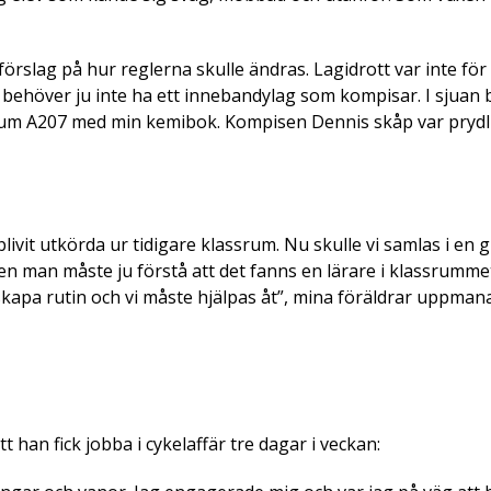
slag på hur reglerna skulle ändras. Lagidrott var inte för m
ehöver ju inte ha ett innebandylag som kompisar. I sjuan b
assrum A207 med min kemibok. Kompisen Dennis skåp var pryd
livit utkörda ur tidigare klassrum. Nu skulle vi samlas i en 
men man måste ju förstå att det fanns en lärare i klassrumme
 skapa rutin och vi måste hjälpas åt”, mina föräldrar uppma
 han fick jobba i cykelaffär tre dagar i veckan: