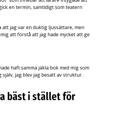
vot” som innebar att lärare intygade att
gick en termin, samtidigt som teatern
 att jag var en duktig ljussättare, men
 mig att förstå att jag hade mycket att ge
a hade haft samma jäkla bok med mig som
själv, jag blev jag besatt av struktur.
a bäst i stället för