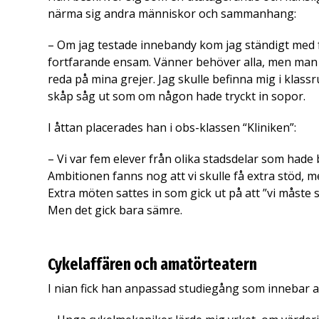
närma sig andra människor och sammanhang:
– Om jag testade innebandy kom jag ständigt med för
fortfarande ensam. Vänner behöver alla, men man b
reda på mina grejer. Jag skulle befinna mig i kl
skåp såg ut som om någon hade tryckt in sopor.
I åttan placerades han i obs-klassen “Kliniken”:
– Vi var fem elever från olika stadsdelar som hade b
Ambitionen fanns nog att vi skulle få extra stöd, 
Extra möten sattes in som gick ut på att ”vi måste
Men det gick bara sämre.
Cykelaffären och amatörteatern
I nian fick han anpassad studiegång som innebar att