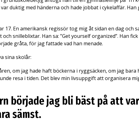
 grundskolebetyg antogs han till en gymnasielinje på ”fri k
 var duktig med händerna och hade jobbat i cykelaffär. Han 
ar 17. En amerikansk regissör tog mig åt sidan en dag och sa
och snilleblixtar. Han sa: ”Get yourself organized”. Han fick
örjade gråta, för jag fattade vad han menade.
a sina skolår:
låren, om jag hade haft böckerna i ryggsäcken, om jag bar
unde resa i tiden. Det blev min livsuppgift att organisera mig 
rn började jag bli bäst på att var
ara sämst.