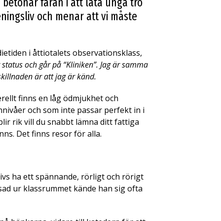
etonar faran i att låta unga tro
ningsliv och menar att vi måste
etiden i åttiotalets observationsklass,
g status och går på “Kliniken”. Jag är samma
illnaden är att jag är känd.
erellt finns en låg ödmjukhet och
nivåer och som inte passar perfekt in i
r rik vill du snabbt lämna ditt fattiga
ns. Det finns resor för alla.
vs ha ett spännande, rörligt och rörigt
tvisad ur klassrummet kände han sig ofta