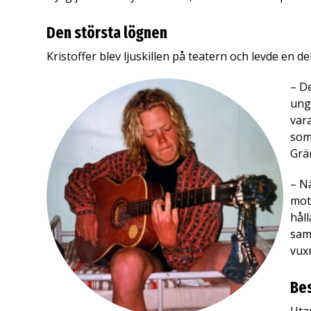
Den största lögnen
Kristoffer blev ljuskillen på teatern och levde en de
– De
unga
var
som
Grä
– Nä
mots
håll
samt
vuxn
Bes