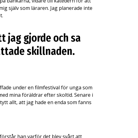
 bänkarna, vidare till katedern för att
mig själv som läraren. Jag planerade inte
t.
tt jag gjorde och sa
fattade skillnaden.
ffade under en filmfestival för unga som
med mina föräldrar efter skoltid. Senare i
ytt allt, att jag hade en enda som fanns
rstår han varför det blev svårt att