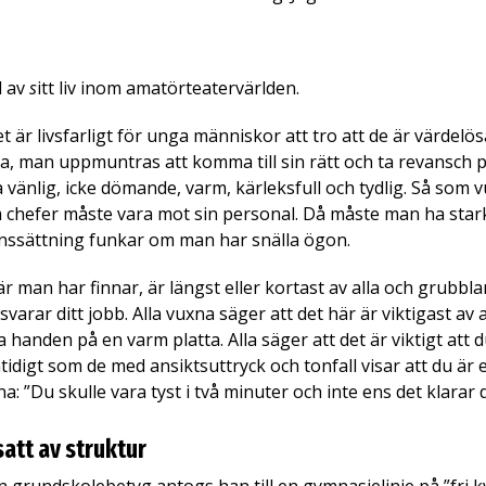
l av
s
itt liv inom amatörteatervärlden.
t är livsfarligt för unga människor att tro att de är värdel
, man uppmuntras att komma till sin rätt och ta revansch på 
a vänlig, icke dömande, varm, kärleksfull och tydlig. Så so
 chefer måste vara mot sin personal. Då måste man ha star
nssättning funkar om man har snälla ögon.
r man har finnar, är längst eller kortast av alla och grubbla
varar ditt jobb. Alla vuxna säger att det här är viktigast av
a handen på en varm platta. Alla säger att det är viktigt at
idigt som de med ansiktsuttryck och tonfall visar att du är
a: ”Du skulle vara tyst i två minuter och inte ens det klarar 
att av struktur