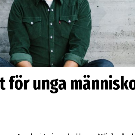
gt för unga människo
”