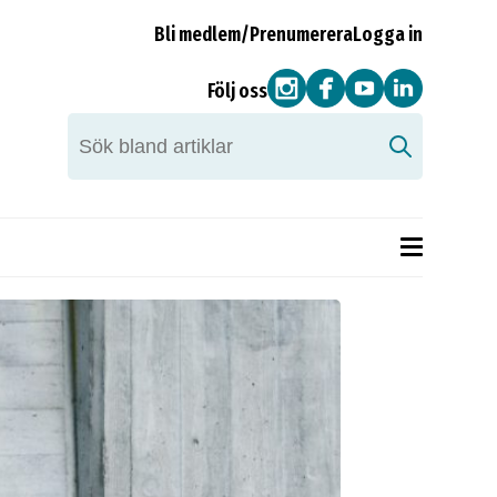
Bli medlem/Prenumerera
Logga in
Följ oss