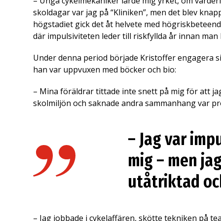
– Unga cykelmekaniker lärde mig yrket, om värderi
skoldagar var jag på “Kliniken”, men det blev kna
högstadiet gick det åt helvete med högriskbeteende
där impulsiviteten leder till riskfyllda år innan man
Under denna period började Kristoffer engagera s
han var uppvuxen med böcker och bio:
– Mina föräldrar tittade inte snett på mig för att ja
skolmiljön och saknade andra sammanhang var pro
– Jag var impu
mig – men jag
utåtriktad och
– Jag jobbade i cykelaffären, skötte tekniken på 