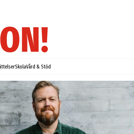
ättelser
Skola
Vård & Stöd