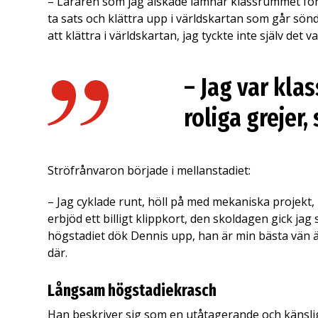
– Läraren som jag älskade lämnar klassrummet för 
ta sats och klättra upp i världskartan som går sönd
att klättra i världskartan, jag tyckte inte själv det
– Jag var kla
roliga grejer,
Ströfrånvaron började i mellanstadiet:
– Jag cyklade runt, höll på med mekaniska projekt,
erbjöd ett billigt klippkort, den skoldagen gick jag
högstadiet dök Dennis upp, han är min bästa vän än
där.
Långsam högstadiekrasch
Han beskriver sig som en utåtagerande och känslig