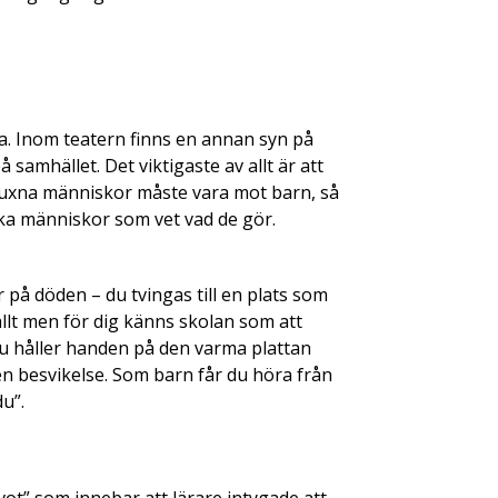
ösa. Inom teatern finns en annan syn på
samhället. Det viktigaste av allt är att
m vuxna människor måste vara mot barn, så
ka människor som vet vad de gör.
r på döden – du tvingas till en plats som
 allt men för dig känns skolan som att
t du håller handen på den varma plattan
 en besvikelse. Som barn får du höra från
du”.