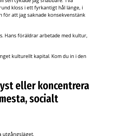
li sen cyklade jag snabbare. Två
rund kloss i ett fyrkantigt hål länge, i
tan för att jag saknade konsekvenstänk
. Hans föräldrar arbetade med kultur,
nget kulturellt kapital. Kom du in i den
 tyst eller koncentrera
 mesta, socialt
a utgångsläget.