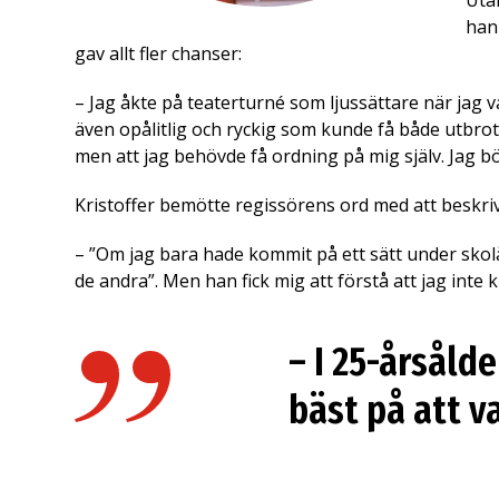
Utan
han
gav allt fler chanser:
– Jag åkte på teaterturné som ljussättare när jag v
även opålitlig och ryckig som kunde få både utbrott 
men att jag behövde få ordning på mig själv. Jag b
Kristoffer bemötte regissörens ord med att beskriv
– ”Om jag bara hade kommit på ett sätt under sko
de andra”. Men han fick mig att förstå att jag inte k
– I 25-årsålde
bäst på att v