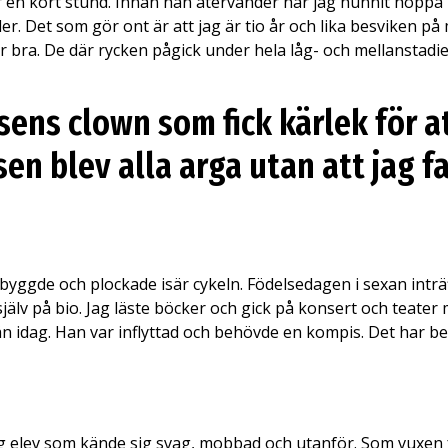
en kort stund. Innan han återvänder har jag hunnit hoppa på
er. Det som gör ont är att jag är tio år och lika besviken på 
 var bra. De där rycken pågick under hela låg- och mellanstadie
ssens clown som fick kärlek för a
 sen blev alla arga utan att jag 
 byggde och plockade isär cykeln. Födelsedagen i sexan inträ
 själv på bio. Jag läste böcker och gick på konsert och teater 
 idag. Han var inflyttad och behövde en kompis. Det har bet
 elev som kände sig svag, mobbad och utanför. Som vuxen fö