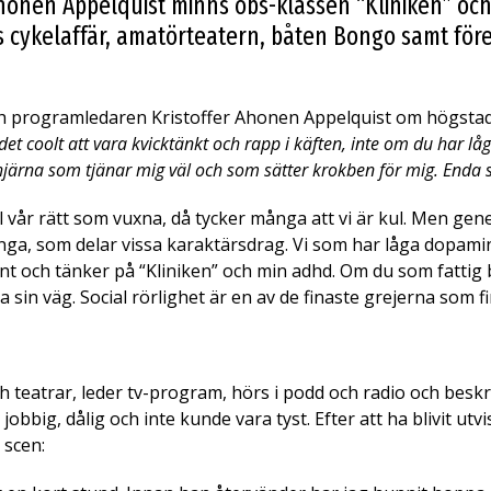
onen Appelquist minns obs-klassen “Kliniken” och b
 cykelaffär, amatörteatern, båten Bongo samt före
ch programledaren
Kristoffer Ahonen Appelquist om högstadi
t coolt att vara kvicktänkt och rapp i käften, inte om du har lå
na som tjänar mig väl och som sätter krokben för mig. Enda sk
l vår rätt som vuxna, då tycker många att vi är kul. Men gen
ga, som delar vissa karaktärsdrag. Vi som har låga dopamin
nt och tänker på “Kliniken” och min adhd. Om du som fattig bli
sin väg. Social rörlighet är en av de finaste grejerna som fin
eatrar, leder tv-program, hörs i podd och radio och beskri
jobbig, dålig och inte kunde vara tyst. Efter att ha blivit u
n scen: