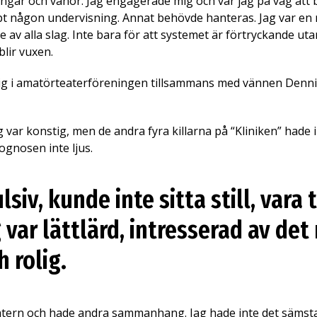
ngar och vanor. Jag engagerade mig och var jag på väg att b
ppt någon undervisning. Annat behövde hanteras.
Jag var en 
 av alla slag. Inte bara för att systemet är förtryckande u
 blir vuxen.
ig i amatörteaterföreningen tillsammans med vännen Dennis
g var konstig, men de andra fyra killarna på “Kliniken” hade i
gnosen inte ljus.
lsiv, kunde inte sitta still, vara
 var lättlärd, intresserad av det
 rolig.
teatern och hade andra sammanhang. Jag hade inte det sämst