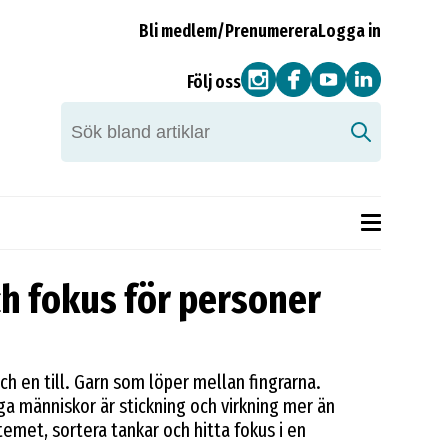
Bli medlem/Prenumerera
Logga in
Följ oss
h fokus för personer
h en till. Garn som löper mellan fingrarna.
 människor är stickning och virkning mer än
temet, sortera tankar och hitta fokus i en