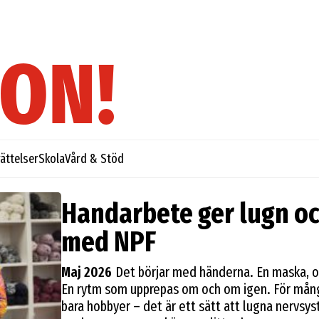
ättelser
Skola
Vård & Stöd
Handarbete ger lugn oc
med NPF
Maj 2026
Det börjar med händerna. En maska, oc
En rytm som upprepas om och om igen. För många
bara hobbyer – det är ett sätt att lugna nervsys