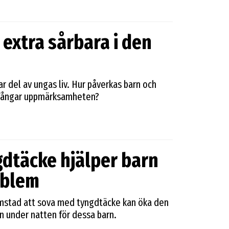
extra sårbara i den
ar del av ungas liv. Hur påverkas barn och
t fångar uppmärksamheten?
gdtäcke hjälper barn
oblem
lmstad att sova med tyngdtäcke kan öka den
 under natten för dessa barn.