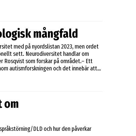
ologisk mångfald
rsitet med på nyordslistan 2023, men ordet
onellt sett. Neurodiversitet handlar om
r Rosqvist som forskar på området.– Ett
 inom autismforskningen och det innebär att
iversitet fanns med på nyordlistan 2023 – en
tryck som ges ut av Språkrådet i Sverige.
gi och lektor i socialt arbete vid Södertörns
ng identitet och neuropsykiatriska
t om
serar på autism och adhd utifrån ett
 språkstörning/DLD och hur den påverkar