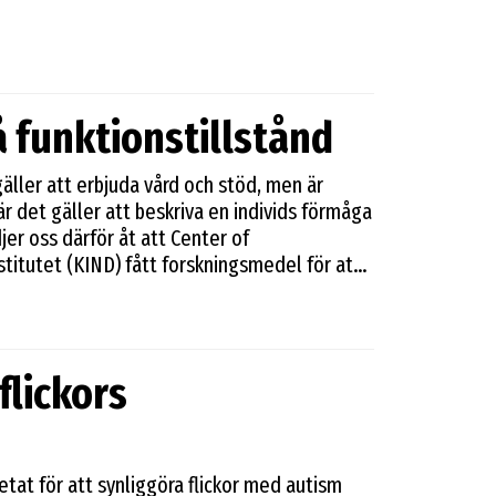
 funktionstillstånd
 gäller att erbjuda vård och stöd, men är
är det gäller att beskriva en individs förmåga
jer oss därför åt att Center of
titutet (KIND) fått forskningsmedel för att
 implementera den internationella
 adhd och autism. Begreppet funktion handlar
ntera sin vardag och samhällets krav och
allade ICF Core Sets, som är en kortversion
flickors
t personer med egen adhd- eller
h sina svårigheter i en digital intervju.
mningen av individuella funktionstillstånd
rade insatser.
betat för att synliggöra flickor med autism