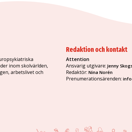
Redaktion och kontakt
uropsykiatriska
Attention
der inom skolvärlden,
Ansvarig utgivare:
Jenny Skog
ngen, arbetslivet och
Redaktör:
Nina Norén
Prenumerationsärenden:
inf