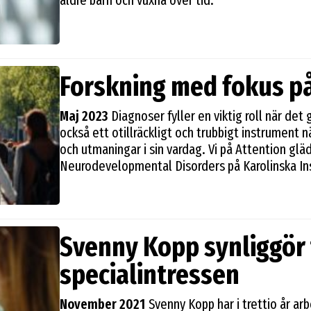
äldre barn och vuxna över tid.
Forskning med fokus på
Maj 2023
Diagnoser fyller en viktig roll när det
också ett otillräckligt och trubbigt instrument n
och utmaningar i sin vardag. Vi på Attention gläd
Neurodevelopmental Disorders på Karolinska Ins
genomföra en bred satsning på att anpassa och
klassifikationen av funktionstillstånd (ICF) för
om hur en individ i samspel med sin miljö kan ha
förväntningar. I projektet ska man utveckla så k
Svenny Kopp synliggör 
för specifika diagnoser. Projektet bygger på at
autismdiagnos beskriver sin egen funktionsnivå oc
specialintressen
Syftet är att underlätta och standardisera bedö
som utgångspunkt för vård, stöd och styrkebase
November 2021
Svenny Kopp har i trettio år ar