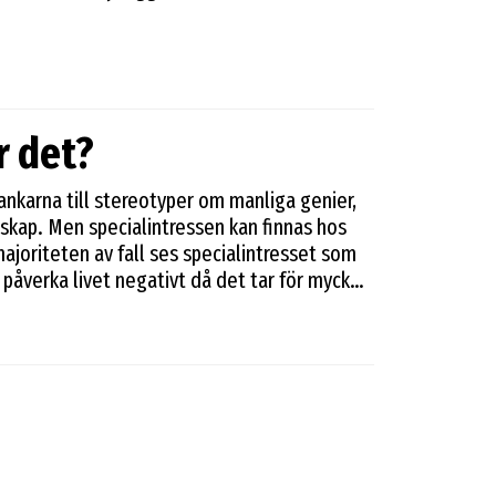
r det?
tankarna till stereotyper om manliga genier,
skap. Men specialintressen kan finnas hos
joriteten av fall ses specialintresset som
t påverka livet negativt då det tar för mycket
m – uppskattningsvis mellan 75 och 90 procent
r flera specialintressen samtidigt och att
ntressen kanske varar några veckor och andra