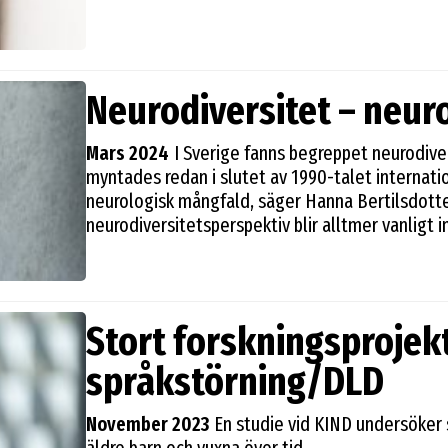
Neurodiversitet – neur
Mars 2024
I Sverige fanns begreppet neurodive
myntades redan i slutet av 1990-talet internati
neurologisk mångfald, säger Hanna Bertilsdotte
neurodiversitetsperspektiv blir alltmer vanligt
ett inifrånperspektiv på autism betonas. Neurod
årlig lista på tidstypiska nya svenska ord och ut
Hanna Bertilsdotter Rosqvist är docent i sociolo
högskola. Hennes forskning rör främst frågor kri
Stort forskningsprojek
funktionsnedsättningar där hon bland annat foku
neurodiversitetsperspektiv.
språkstörning/DLD
November 2023
En studie vid KIND undersöker