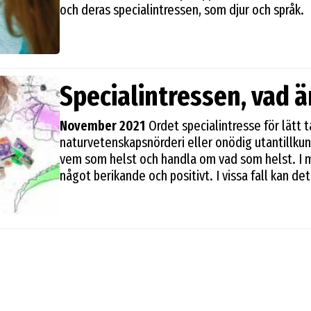
och deras specialintressen, som djur och språk.
Specialintressen, vad ä
November 2021
Ordet specialintresse för lätt 
naturvetenskapsnörderi eller onödig utantillkun
vem som helst och handla om vad som helst. I ma
något berikande och positivt. I vissa fall kan de
fokus och energi. De allra flesta som har autis
– har specialintressen. Det är vanligt att man ha
intressena varierar och byts ut över tid. Vissa i
hela livet.