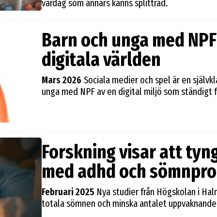
vardag som annars känns splittrad.
Barn och unga med NPF 
digitala världen
Mars 2026
Sociala medier och spel är en självkl
unga med NPF av en digital miljö som ständig
Forskning visar att tyn
med adhd och sömnpr
Februari 2025
Nya studier från Högskolan i Ha
totala sömnen och minska antalet uppvaknanden