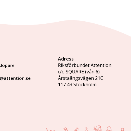
Adress
Riksförbundet Attention
slöpare
c/o SQUARE (vån 6)
Årstaängsvägen 21C
o@attention.se
117 43 Stockholm