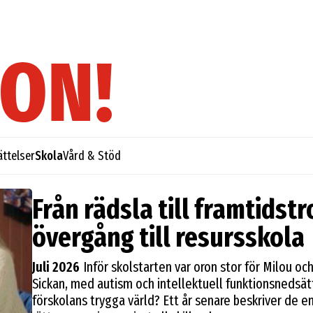
ättelser
Skola
Vård & Stöd
Från rädsla till framtidstr
övergång till resursskola
Juli 2026
Inför skolstarten var oron stor för Milou oc
Sickan, med autism och intellektuell funktionsnedsät
förskolans trygga värld? Ett år senare beskriver de e