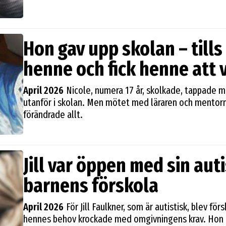
Hon gav upp skolan – tills
henne och fick henne att 
April 2026
Nicole, numera 17 år, skolkade, tappade m
utanför i skolan. Men mötet med läraren och mentorn
förändrade allt.
Jill var öppen med sin au
barnens förskola
April 2026
För Jill Faulkner, som är autistisk, blev f
hennes behov krockade med omgivningens krav. Hon b