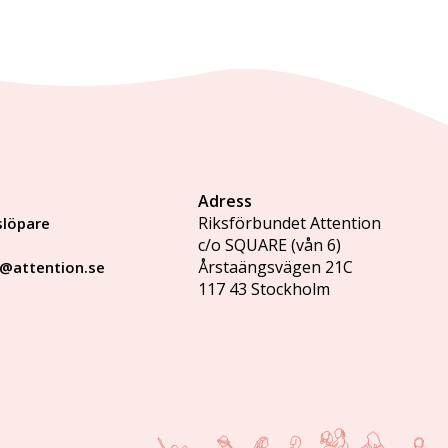
Adress
Riksförbundet Attention
slöpare
c/o SQUARE (vån 6)
Årstaängsvägen 21C
o@attention.se
117 43 Stockholm