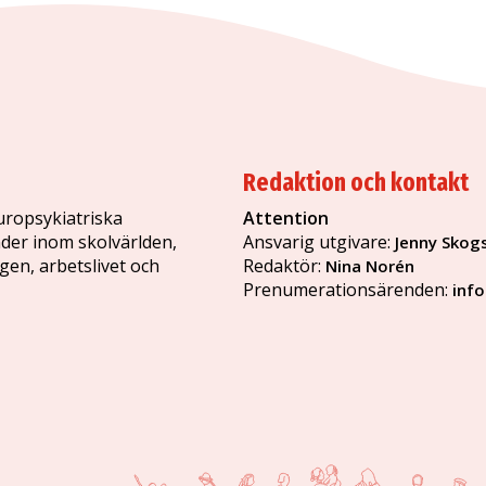
Redaktion och kontakt
uropsykiatriska
Attention
der inom skolvärlden,
Ansvarig utgivare:
Jenny Skog
ngen, arbetslivet och
Redaktör:
Nina Norén
Prenumerationsärenden:
inf