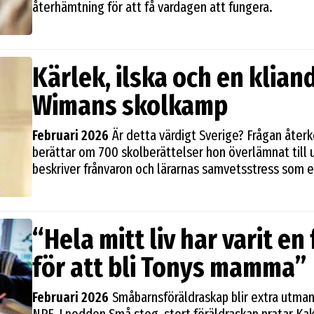
återhämtning för att få vardagen att fungera.
Kärlek, ilska och en kliand
Wimans skolkamp
Februari 2026
Är detta värdigt Sverige? Frågan åte
berättar om 700 skolberättelser hon överlämnat till 
beskriver frånvaron och lärarnas samvetsstress som e
“Hela mitt liv har varit e
för att bli Tonys mamma”
Februari 2026
Småbarnsföräldraskap blir extra utma