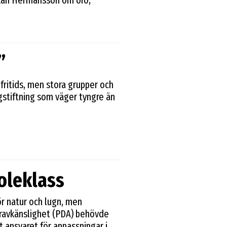
akan Hermansson om oro,
”
 fritids, men stora grupper och
agstiftning som väger tyngre än
oleklass
ör natur och lugn, men
ravkänslighet (PDA) behövde
 ansvaret för anpassningar i