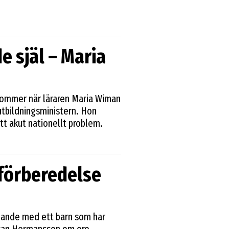
e själ – Maria
rkommer när läraren Maria Wiman
utbildningsministern. Hon
tt akut nationellt problem.
n förberedelse
nande med ett barn som har