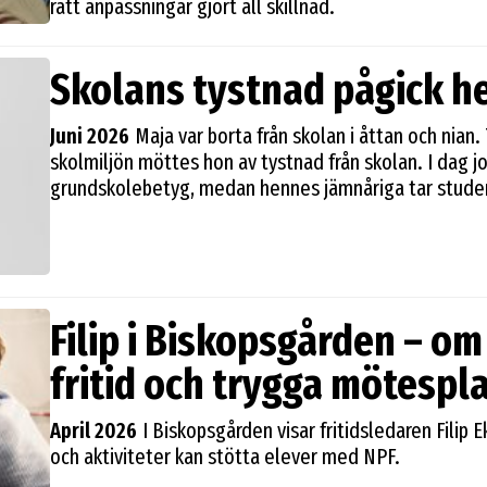
rätt anpassningar gjort all skillnad.
Skolans tystnad pågick he
Juni 2026
Maja var borta från skolan i åttan och nian.
skolmiljön möttes hon av tystnad från skolan. I dag j
grundskolebetyg, medan hennes jämnåriga tar stude
Filip i Biskopsgården – o
fritid och trygga mötespl
April 2026
I Biskopsgården visar fritidsledaren Filip 
och aktiviteter kan stötta elever med NPF.