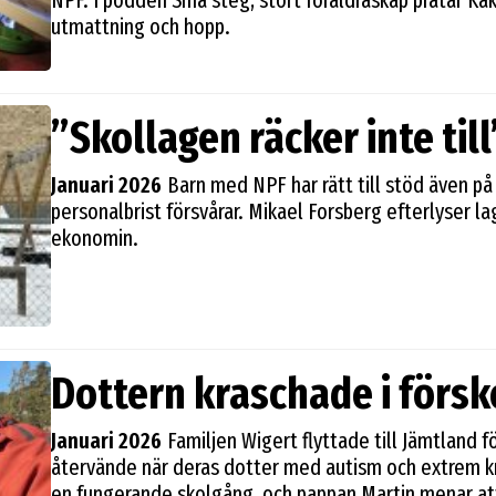
NPF. I podden Små steg, stort föräldraskap pratar K
utmattning och hopp.
”Skollagen räcker inte till
Januari 2026
Barn med NPF har rätt till stöd även på
personalbrist försvårar. Mikael Forsberg efterlyser l
ekonomin.
Dottern kraschade i försk
Januari 2026
Familjen Wigert flyttade till Jämtland f
återvände när deras dotter med autism och extrem k
en fungerande skolgång, och pappan Martin menar att