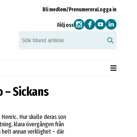
Bli medlem/Prenumerera
Logga in
Följ oss
o – Sickans
h Henric. Hur skulle deras son
tning, klara övergången från
n helt annan verklighet – där