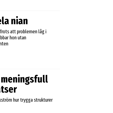
la nian
 Trots att problemen låg i
obbar hon utan
nten
m meningsfull
atser
Ekström hur trygga strukturer