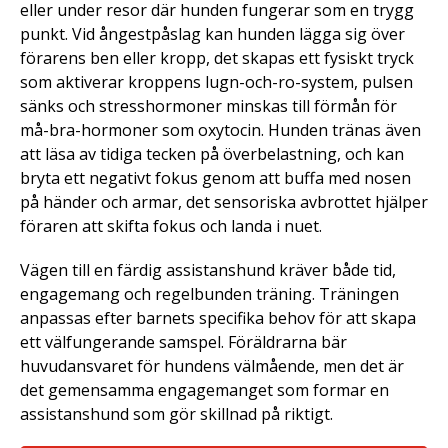
eller under resor där hunden fungerar som en trygg
punkt. Vid ångestpåslag kan hunden lägga sig över
förarens ben eller kropp, det skapas ett fysiskt tryck
som aktiverar kroppens lugn-och-ro-system, pulsen
sänks och stresshormoner minskas till förmån för
må-bra-hormoner som oxytocin. Hunden tränas även
att läsa av tidiga tecken på överbelastning, och kan
bryta ett negativt fokus genom att buffa med nosen
på händer och armar, det sensoriska avbrottet hjälper
föraren att skifta fokus och landa i nuet.
Vägen till en färdig assistanshund kräver både tid,
engagemang och regelbunden träning. Träningen
anpassas efter barnets specifika behov för att skapa
ett välfungerande samspel. Föräldrarna bär
huvudansvaret för hundens välmående, men det är
det gemensamma engagemanget som formar en
assistanshund som gör skillnad på riktigt.