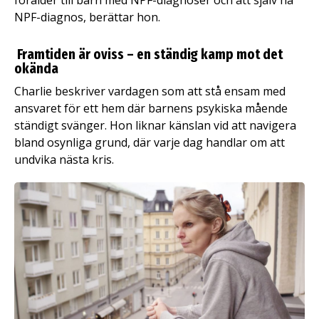
förälder till barn med NPF-diagnoser och att själv ha
NPF-diagnos, berättar hon.
Framtiden är oviss – en ständig kamp mot det
okända
Charlie beskriver vardagen som att stå ensam med
ansvaret för ett hem där barnens psykiska mående
ständigt svänger. Hon liknar känslan vid att navigera
bland osynliga grund, där varje dag handlar om att
undvika nästa kris.