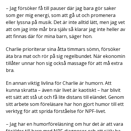
– Jag försöker få till pauser där jag bara gör saker
som ger mig energi, som att gå ut och promenera
eller lyssna på musik. Det är inte alltid lätt, men jag vet
att om jag inte mår bra själv så klarar jag inte heller av
att finnas där för mina barn, säger hon.
Charlie prioriterar sina åtta timmars sömn, försöker
äta bra mat och rör på sig regelbundet. När ekonomin
tillåter unnar hon sig också massage för att må extra
bra.
En annan viktig livlina för Charlie är humorn. Att
kunna skratta – även när livet är kaotiskt – har blivit
ett sätt att stå ut och få lite distans till eländet. Genom
sitt arbete som föreläsare har hon gjort humor till ett
verktyg för att sprida förståelse för NPF-livet.
– Jag har en humorföreläsning om hur det är att vara