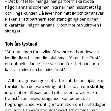
– Det blir fel för många, när partnern ska rodda
någon annans scheman, fixa när man missat ett tåg
och ringa kunder. Då lever hon mitt liv och tar ansvar.
Risken är att partnern som ständigt hjälper blir en
bikaraktär i någon annans liv och inte huvudrollen i
sitt eget.
Tolv års tystnad
”Att utan egen förskyllan få sämre odds att leva ett
lyckligt liv och samtidigt skämmas för det blir förstås
ett dubbelt lidande”, skriver han. Förr bet han ihop,
kallsvettades och låtsades förstå:
– Adhd-diagnosen gör det lättare att be om hjälp. Som
förälder kan det vara viktigt att be skolan om skriftlig
information till exempel. Trots att en förälder ska
framstå som ansvarstagande, kompetent och
högfungerande. Muntlig information om friluftsdagar
och läxor kan vara hopplöst svårt att komma ihåg.