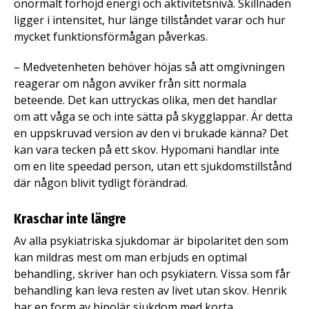
onormalt förhöjd energi och aktivitetsnivå. Skillnaden
ligger i intensitet, hur länge tillståndet varar och hur
mycket funktionsförmågan påverkas.
– Medvetenheten behöver höjas så att omgivningen
reagerar om någon avviker från sitt normala
beteende. Det kan uttryckas olika, men det handlar
om att våga se och inte sätta på skygglappar. Är detta
en uppskruvad version av den vi brukade känna? Det
kan vara tecken på ett skov. Hypomani handlar inte
om en lite speedad person, utan ett sjukdomstillstånd
där någon blivit tydligt förändrad.
Kraschar inte längre
Av alla psykiatriska sjukdomar är bipolaritet den som
kan mildras mest om man erbjuds en optimal
behandling, skriver han och psykiatern. Vissa som får
behandling kan leva resten av livet utan skov. Henrik
har en form av bipolär sjukdom med korta