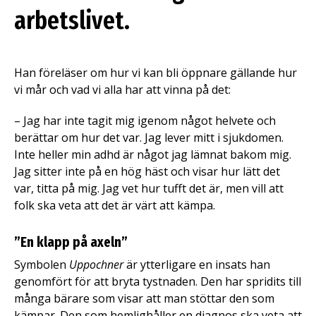
arbetslivet.
Han föreläser om hur vi kan bli öppnare gällande hur
vi mår och vad vi alla har att vinna på det:
– Jag har inte tagit mig igenom något helvete och
berättar om hur det var. Jag lever mitt i sjukdomen.
Inte heller min adhd är något jag lämnat bakom mig.
Jag sitter inte på en hög häst och visar hur lätt det
var, titta på mig. Jag vet hur tufft det är, men vill att
folk ska veta att det är värt att kämpa.
”En klapp på axeln”
Symbolen
Uppochner
är ytterligare en insats han
genomfört för att bryta tystnaden. Den har spridits till
många bärare som visar att man stöttar den som
kämpar. Den som hemlighåller en diagnos ska veta att