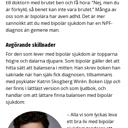
till doktorn med brutet ben och få höra: “Nej, men du
är förkyld, så benet kan inte vara brutet.” Många av
oss som är bipolära har även adhd. Det är mer
sannolikt att du med bipolär sjukdom har en NPF-
diagnos än gemene man.
Avgörande skillnader
För den som lever med bipolär sjukdom är topparna
högre och dalarna djupare. Som bipolär gäller det att
hitta sätt att balansera i mitten. Han skrev boken han
saknade när han själv fick diagnosen, tillsammans
med psykiater Katrin Skogberg Wirén. Boken
Upp och
ner
finns i lättläst version och som ljudbok, och
handlar om att lättare finna balansen med bipolär
sjukdom:
– Alla vi som lyckas leva
ett bra liv med bipolär