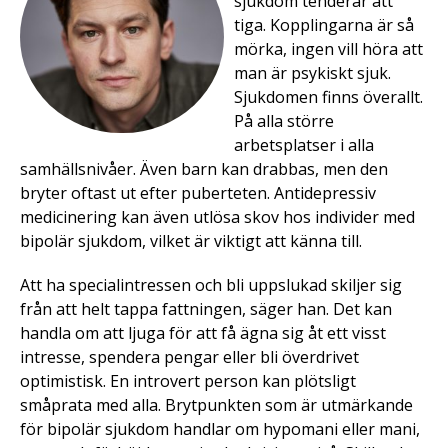
sjukdom tenderar att
tiga. Kopplingarna är så
mörka, ingen vill höra att
man är psykiskt sjuk.
Sjukdomen finns överallt.
På alla större
arbetsplatser i alla
samhällsnivåer. Även barn kan drabbas, men den
bryter oftast ut efter puberteten. Antidepressiv
medicinering kan även utlösa skov hos individer med
bipolär sjukdom, vilket är viktigt att känna till.
Att ha specialintressen och bli uppslukad skiljer sig
från att helt tappa fattningen, säger han. Det kan
handla om att ljuga för att få ägna sig åt ett visst
intresse, spendera pengar eller bli överdrivet
optimistisk. En introvert person kan plötsligt
småprata med alla. Brytpunkten som är utmärkande
för bipolär sjukdom handlar om hypomani eller mani,