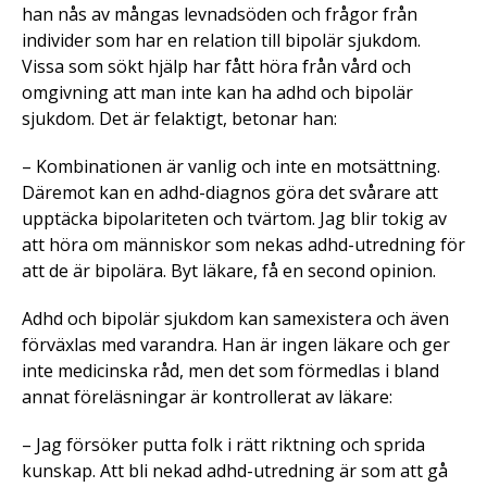
han nås av mångas levnadsöden och frågor från
individer som har en relation till bipolär sjukdom.
Vissa som sökt hjälp har fått höra från vård och
omgivning att man inte kan ha adhd och bipolär
sjukdom. Det är felaktigt, betonar han:
– Kombinationen är vanlig och inte en motsättning.
Däremot kan en adhd-diagnos göra det svårare att
upptäcka bipolariteten och tvärtom. Jag blir tokig av
att höra om människor som nekas adhd-utredning för
att de är bipolära. Byt läkare, få en second opinion.
Adhd och bipolär sjukdom kan samexistera och även
förväxlas med varandra. Han är ingen läkare och ger
inte medicinska råd, men det som förmedlas i bland
annat föreläsningar är kontrollerat av läkare:
– Jag försöker putta folk i rätt riktning och sprida
kunskap. Att bli nekad adhd-utredning är som att gå