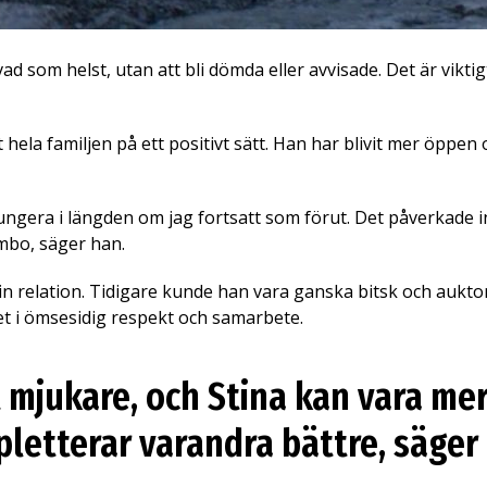
 som helst, utan att bli dömda eller avvisade. Det är viktigt
t hela familjen på ett positivt sätt. Han har blivit mer öpp
 fungera i längden om jag fortsatt som förut. Det påverkade 
mbo, säger han.
sin relation. Tidigare kunde han vara ganska bitsk och auktor
et i ömsesidig respekt och samarbete.
it mjukare, och Stina kan vara m
pletterar varandra bättre, säger 