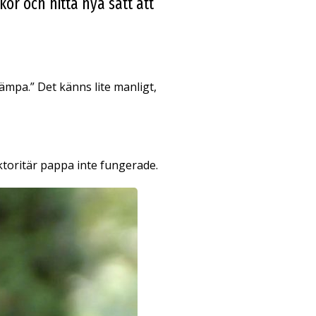
or och hitta nya sätt att
 kämpa.” Det känns lite manligt,
ktoritär pappa inte fungerade.