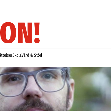
ättelser
Skola
Vård & Stöd