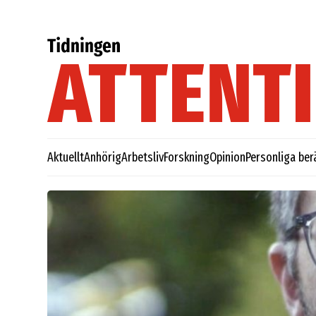
Aktuellt
Anhörig
Arbetsliv
Forskning
Opinion
Personliga ber