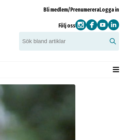
Bli medlem/Prenumerera
Logga in
Följ oss