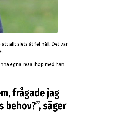
 allt slets åt fel håll. Det var
e.
Denna egna resa ihop med han
em, frågade jag
as behov?”, säger