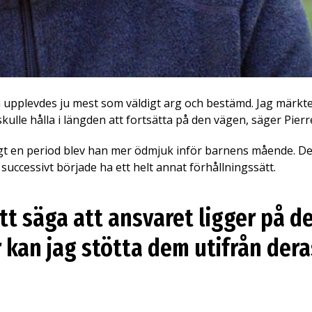
upplevdes ju mest som väldigt arg och bestämd. Jag märkte att
kulle hålla i längden att fortsätta på den vägen, säger Pierr
ligt en period blev han mer ödmjuk inför barnens mående. 
uccessivt började ha ett helt annat förhållningssätt.
 att säga att ansvaret ligger på d
r kan jag stötta dem utifrån der