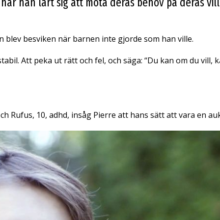
ar han lärt sig att möta deras behov på deras villk
 blev besviken när barnen inte gjorde som han ville.
tabil. Att peka ut rätt och fel, och säga: “Du kan om du vill,
h Rufus, 10, adhd, insåg Pierre att hans sätt att vara en au