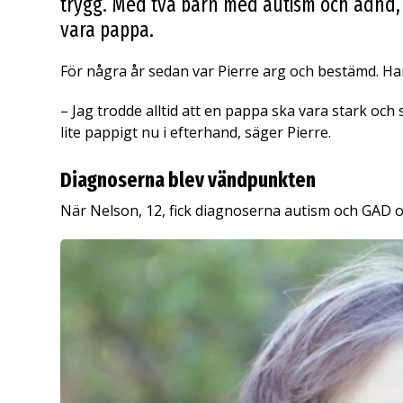
trygg. Med två barn med autism och adhd, h
vara pappa.
För några år sedan var Pierre arg och bestämd. Han
– Jag trodde alltid att en pappa ska vara stark och s
lite pappigt nu i efterhand, säger Pierre.
Diagnoserna blev vändpunkten
När Nelson, 12, fick diagnoserna autism och GAD oc