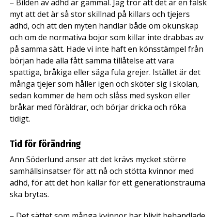
– Bilden av adhd är gammal. Jag tror att det är en falsk
myt att det är så stor skillnad på killars och tjejers
adhd, och att den myten handlar både om okunskap
och om de normativa bojor som killar inte drabbas av
på samma sätt. Hade vi inte haft en könsstämpel från
början hade alla fått samma tillåtelse att vara
spattiga, bråkiga eller säga fula grejer. Istället är det
många tjejer som håller igen och sköter sig i skolan,
sedan kommer de hem och slåss med syskon eller
bråkar med föräldrar, och börjar dricka och röka
tidigt.
Tid för förändring
Ann Söderlund anser att det krävs mycket större
samhällsinsatser för att nå och stötta kvinnor med
adhd, för att det hon kallar för ett generationstrauma
ska brytas.
– Det sättet som många kvinnor har blivit behandlade