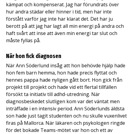
kämpat och kompenserat. Jag har förundrats över
hur andra städar eller hinner i tid, men har inte
förstått varför jag inte har klarat det. Det har ju
berott på att jag har lagt all min energi på andra och
haft svårt att inse att även min energi tar slut och
måste fyllas på.
När hon fick diagnosen
När Ann Söderlund insåg att hon behövde hjälp hade
hon fem barn hemma, hon hade precis flyttat och
hennes pappa hade nyligen gått bort. Hon gick från
projekt till projekt och hade vid ett flertal tillfällen
försökt ta initiativ till adhd-utredning. När
diagnosbeskedet slutligen kom var det väntat men
inträffade i en intensiv period. Ann Söderlunds äldsta
son hade just tagit studenten och nu skulle vuxenlivet
firas på Mallorca. När läkaren och psykologen ringde
för det bokade Teams-mötet var hon och ett av