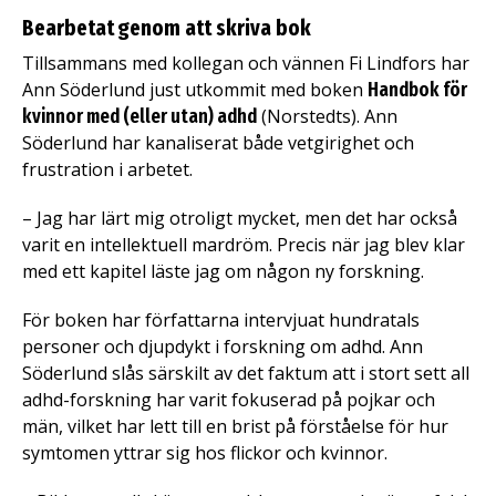
Bearbetat genom att skriva bok
Tillsammans med kollegan och vännen Fi Lindfors har
Ann Söderlund just utkommit med boken
Handbok för
kvinnor med (eller utan) adhd
(Norstedts). Ann
Söderlund har kanaliserat både vetgirighet och
frustration i arbetet.
– Jag har lärt mig otroligt mycket, men det har också
varit en intellektuell mardröm. Precis när jag blev klar
med ett kapitel läste jag om någon ny forskning.
För boken har författarna intervjuat hundratals
personer och djupdykt i forskning om adhd. Ann
Söderlund slås särskilt av det faktum att i stort sett all
adhd-forskning har varit fokuserad på pojkar och
män, vilket har lett till en brist på förståelse för hur
symtomen yttrar sig hos flickor och kvinnor.